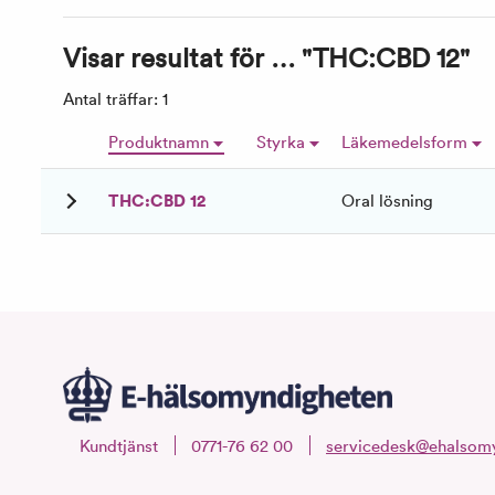
Visar resultat för … "THC:CBD 12"
Antal träffar: 1
Produktnamn
Styrka
Läkemedelsform
THC:CBD 12
Oral lösning
Kundtjänst
0771-76 62 00
servicedesk@ehalsomy