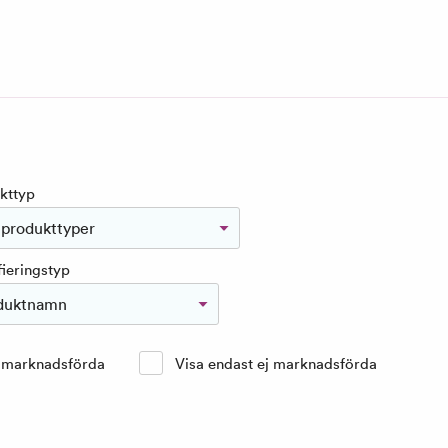
kttyp
 produkttyper
fieringstyp
duktnamn
t marknadsförda
Visa endast ej marknadsförda