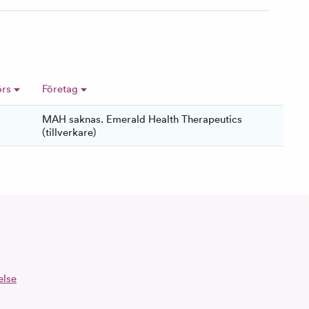
örs
Företag
MAH saknas. Emerald Health Therapeutics
(tillverkare)
else