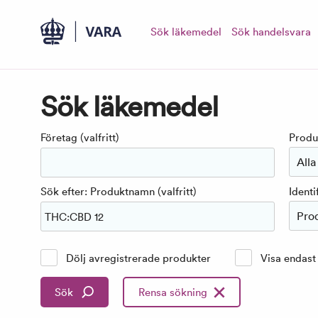
Sök läkemedel
Sök handelsvara
Sök läkemedel
Företag (valfritt)
Produ
Alla
Sök efter: Produktnamn (valfritt)
Identi
Pro
Dölj avregistrerade produkter
Visa endas
Sök
Rensa sökning