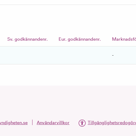
Sv. godkännandenr.
Eur. godkännandenr.
Marknadsf
-
ndigheten.se
Användarvillkor
Tillgänglighetsredogör